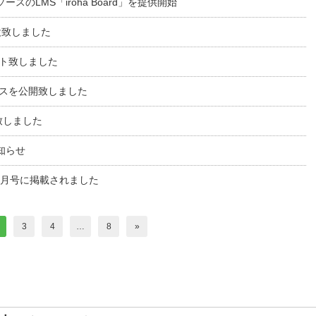
のLMS「iroha Board」を提供開始
開設致しました
プデート致しました
 のソースを公開致しました
ース致しました
知らせ
5年11月号に掲載されました
3
4
…
8
»